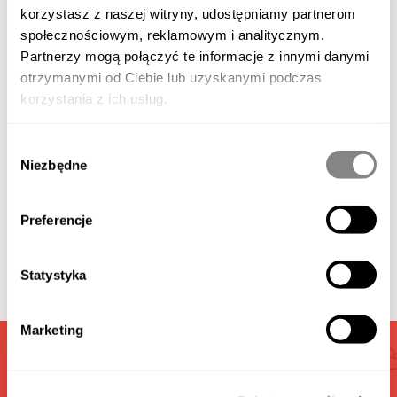
korzystasz z naszej witryny, udostępniamy partnerom
społecznościowym, reklamowym i analitycznym.
Partnerzy mogą połączyć te informacje z innymi danymi
otrzymanymi od Ciebie lub uzyskanymi podczas
Produktbeschreibung
korzystania z ich usług.
Wybór
Verfügbares Zubehör
Niezbędne
zgody
Galerie
Preferencje
Video
Statystyka
Marketing
GARAGEN
RECHNER