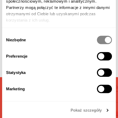
społecznościowym, reklamowym i analitycznym.
Partnerzy mogą połączyć te informacje z innymi danymi
Produktbeschreibung
otrzymanymi od Ciebie lub uzyskanymi podczas
korzystania z ich usług.
Verfügbares Zubehör
Wybór
Niezbędne
zgody
Galerie
Preferencje
Video
Statystyka
GARAGEN
Marketing
RECHNER
Pokaż szczegóły
Berechnen Sie die interesante für Sie Garage