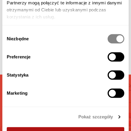
Partnerzy mogą połączyć te informacje z innymi danymi
otrzymanymi od Ciebie lub uzyskanymi podczas
korzystania z ich usług.
Verfügbares Zubehör
Wybór
Galerie
Niezbędne
zgody
Preferencje
Video
Statystyka
GARAGEN
Marketing
RECHNER
Berechnen Sie die interesante für Sie Garage
Pokaż szczegóły
GEHEN