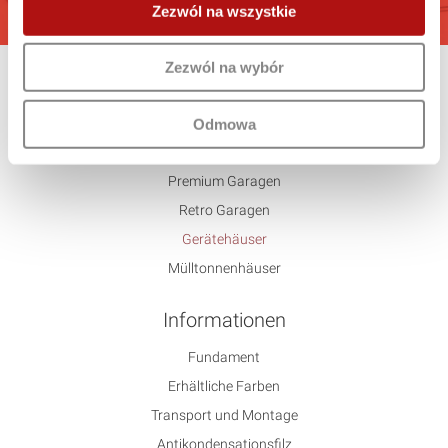
Zezwól na wszystkie
Zezwól na wybór
Angebot
Standard
Odmowa
Untypisch
Premium Garagen
Retro Garagen
Gerätehäuser
Mülltonnenhäuser
Informationen
Fundament
Erhältliche Farben
Transport und Montage
Antikondensationsfilz