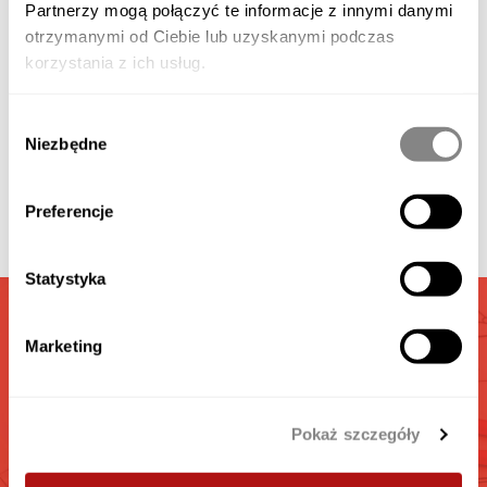
Partnerzy mogą połączyć te informacje z innymi danymi
otrzymanymi od Ciebie lub uzyskanymi podczas
korzystania z ich usług.
Verfügbares Zubehör
Wybór
Galerie
Niezbędne
zgody
Preferencje
Video
Statystyka
GARAGEN
Marketing
RECHNER
Berechnen Sie die interesante für Sie Garage
Pokaż szczegóły
GEHEN