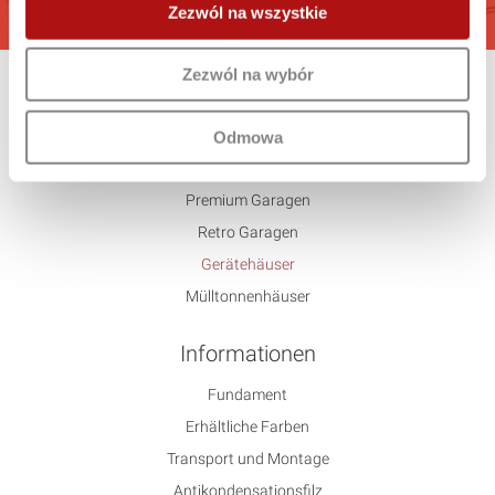
Zezwól na wszystkie
Zezwól na wybór
Angebot
Standard
Odmowa
Untypisch
Premium Garagen
Retro Garagen
Gerätehäuser
Mülltonnenhäuser
Informationen
Fundament
Erhältliche Farben
Transport und Montage
Antikondensationsfilz